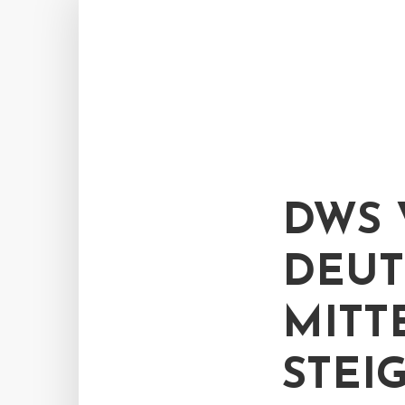
DWS 
DEUT
MITT
STEI