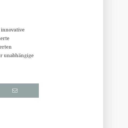
 innovative
ierte
erten
ür unabhängige