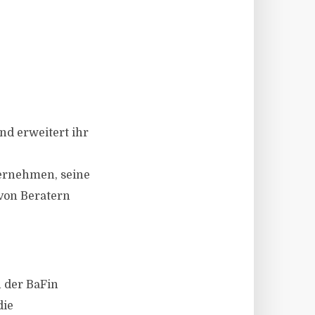
nd erweitert ihr
ernehmen, seine
von Beratern
n der BaFin
die