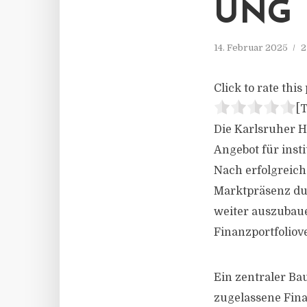
UNG
14. Februar 2025
2
Click to rate this 
[T
Die Karlsruher H
Angebot für ins
Nach erfolgreic
Marktpräsenz dur
weiter auszubau
Finanzportfolio
Ein zentraler Ba
zugelassene Fina