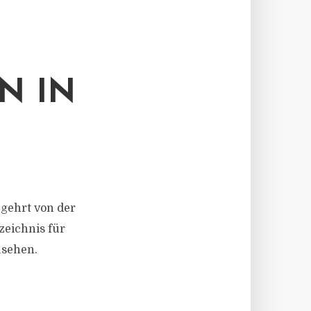
N IN
egehrt von der
zeichnis für
usehen.