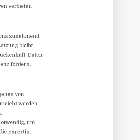
ren verbieten
 Thema zunehmend
etzung bleibt
lückenhaft, Daten
enz fordern,
rgehen von
erreicht werden
n
 notwendig, um
die Expertin.