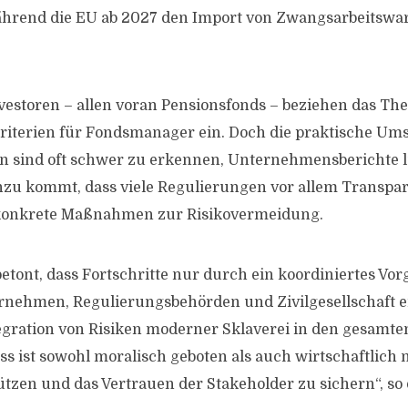
ährend die EU ab 2027 den Import von Zwangsarbeitswa
Investoren – allen voran Pensionsfonds – beziehen das
riterien für Fondsmanager ein. Doch die praktische Ums
en sind oft schwer zu erkennen, Unternehmensberichte 
nzu kommt, dass viele Regulierungen vor allem Transpar
konkrete Maßnahmen zur Risikovermeidung.
etont, dass Fortschritte nur durch ein koordiniertes Vo
rnehmen, Regulierungsbehörden und Zivilgesellschaft 
egration von Risiken moderner Sklaverei in den gesamte
s ist sowohl moralisch geboten als auch wirtschaftlich
ützen und das Vertrauen der Stakeholder zu sichern“, so 