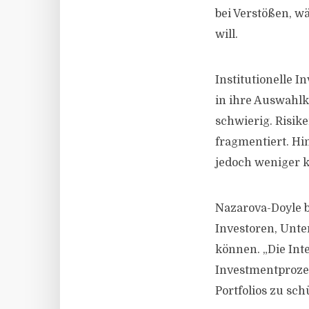
bei Verstößen, w
will.
Institutionelle 
in ihre Auswahlk
schwierig. Risik
fragmentiert. Hi
jedoch weniger 
Nazarova-Doyle b
Investoren, Unte
können. „Die Int
Investmentprozes
Portfolios zu sch