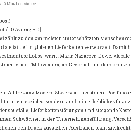
2 Min. Lesedauer
post!
otal:
0
Average:
0
]
ei zählt zu den am meisten unterschätzten Menschenr
d sie ist tief in globalen Lieferketten verwurzelt. Damit be
nvestmentportfolios, warnt Maria Nazarova-Doyle, globale 
stments bei IFM Investors, im Gespräch mit dem britisch
cht Addressing Modern Slavery in Investment Portfolios z
t nur ein soziales, sondern auch ein erhebliches finanzi
tionsausfälle, Lieferkettenstörungen und steigende Koste
mmen Schwächen in der Unternehmensführung. Verschä
höhen den Druck zusätzlich: Australien plant zivilrech