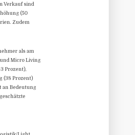
n Verkauf sind
erhöhung (50
erien. Zudem
lnehmer als am
 und Micro Living
3 Prozent),
g (38 Prozent)
t an Bedeutung
ngeschätzte
ogistik/Light