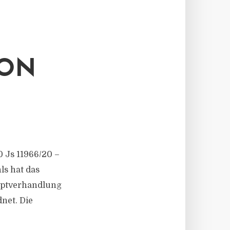
EON
0 Js 11966/20 –
ls hat das
uptverhandlung
net. Die