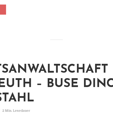
TSANWALTSCHAFT
EUTH – BUSE DIN
STAHL
2 Min. Lesedauer