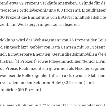
end etwa 52 Prozent Verkäufe anstreben. Gründe für de
ategische Portfoliobereinigung (63 Prozent), Liquiditäts
 30 Prozent die Einhaltung von ESG-Nachhaltigkeitskrit
zent, um Wertsteigerungen zu realisieren.
wicklung wird das Wohnsegment von 78 Prozent der Tei
nd eingeschätzt, gefolgt von Data Centern mit 69 Prozent
Auch Erneuerbare Energien, Gesundheitsimmobilien (je 4
dustrial (41 Prozent) sowie Pflegeimmobilien/Senior Livin
nde Preise. Rechenzentren gewinnen als Nischensegmen
wachsende Rolle digitaler Infrastruktur wider. Stabil ei
h vor allem in den Sektoren Hotel (62 Prozent) und
hmärkte (60 Prozent).
s liegen Wohnen mit 77 Prozent klar vorn, gefolgt von L