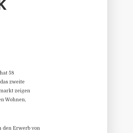
K
N
hat 58
 das zweite
nmarkt zeigen
ten Wohnen,
n den Erwerb von