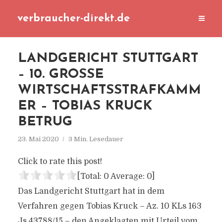
verbraucher-direkt.de
LANDGERICHT STUTTGART
– 10. GROSSE W
IRTSCHAFTSSTRAFKAMME
R – TOBIAS KRUCK B
ETRUG
23. Mai 2020
3 Min. Lesedauer
Click to rate this post!
[Total:
0
Average:
0
]
Das Landgericht Stuttgart hat in dem
Verfahren gegen Tobias Kruck – Az. 10 KLs 163
Js 43788/15 – den Angeklagten mit Urteil vom