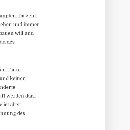
ämpfen. Da geht
stehen und immer
bauen will und
rad des
en. Dafür
 und keinen
underte
ft werden darf.
 ist aber
annung des