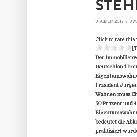
STEH
9. August 2017
3 M
Click to rate this 
[T
Der Immobilienv
Deutschland bra
Eigentumswohnung
Präsident Jürgen
Wohnen muss Che
50 Prozent und 
Eigentumswohnun
bedeutet die Abk
praktiziert wurde