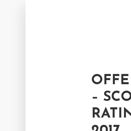
OFFE
– SC
RATI
2017