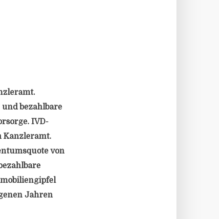
nzleramt.
 und bezahlbare
rsorge. IVD-
m Kanzleramt.
entumsquote von
bezahlbare
obiliengipfel
angenen Jahren