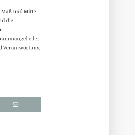
 Maß und Mitte.
nd die
r
nraummangel oder
nd Verantwortung