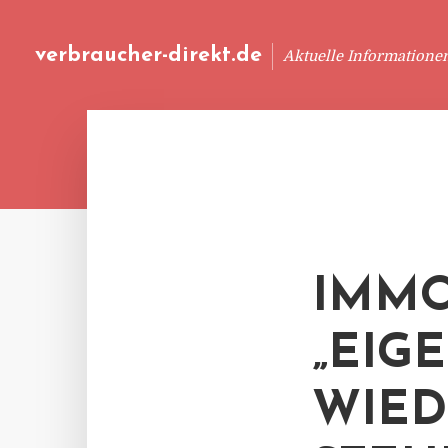
verbraucher-direkt.de
Aktuelle Informatione
IMMO
„EIG
WIED