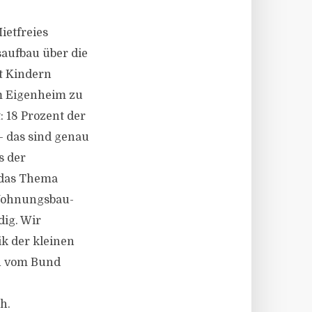
ietfreies
saufbau über die
t Kindern
om Eigenheim zu
: 18 Prozent der
– das sind genau
s der
 das Thema
 Wohnungsbau-
dig. Wir
ik der kleinen
ch vom Bund
h.