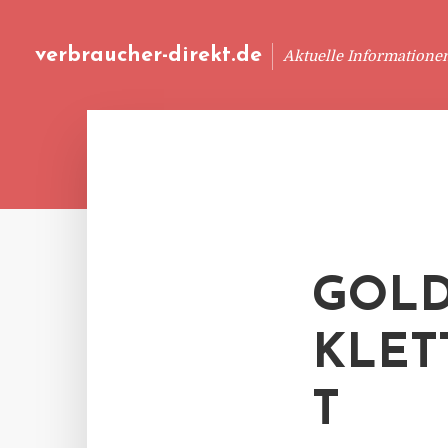
verbraucher-direkt.de
Aktuelle Informatione
GOLD
KLET
T