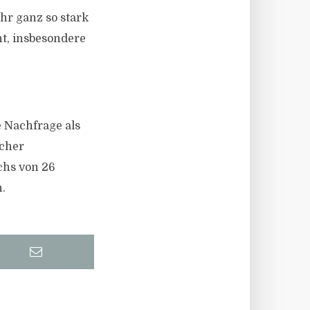
hr ganz so stark
t, insbesondere
e Nachfrage als
scher
chs von 26
.