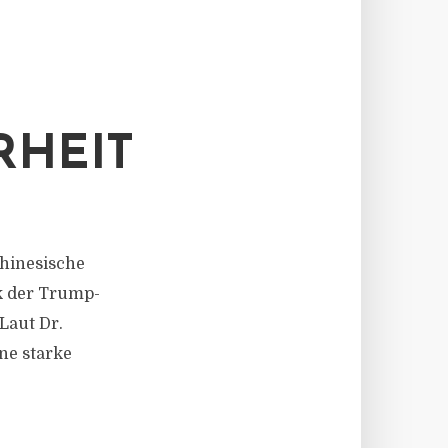
RHEIT
 chinesische
k der Trump-
Laut Dr.
ine starke