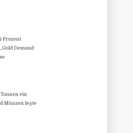
i Prozent
m „Gold Demand
se
Ton­nen ein
nd Münzen legte