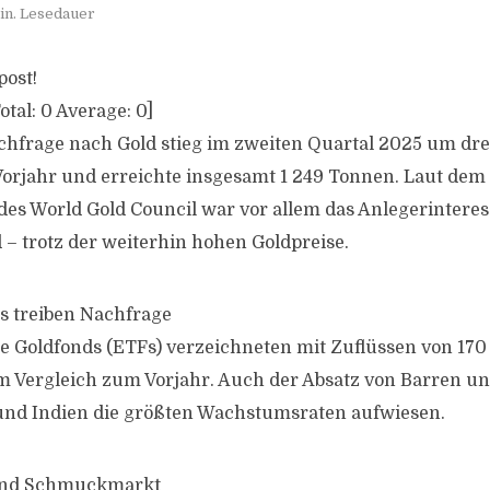
in. Lesedauer
post!
otal:
0
Average:
0
]
chfrage nach Gold stieg im zweiten Quartal 2025 um dre
orjahr und erreichte insgesamt 1 249 Tonnen. Laut de
des World Gold Council war vor allem das Anlegerinteres
– trotz der weiterhin hohen Goldpreise.
s treiben Nachfrage
 Goldfonds (ETFs) verzeichneten mit Zuflüssen von 170 
im Vergleich zum Vorjahr. Auch der Absatz von Barren u
und Indien die größten Wachstumsraten aufwiesen.
und Schmuckmarkt