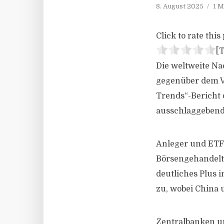
8. August 2025
1 M
Click to rate this 
[T
Die weltweite Na
gegenüber dem V
Trends“-Bericht 
ausschlaggebend 
Anleger und ETF
Börsengehandelte
deutliches Plus 
zu, wobei China 
Zentralbanken 