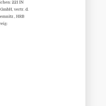
ichen: 221 IN
GmbH, vertr. d.
hemnitz , HRB
eig: