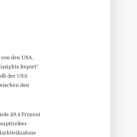
g von den USA,
Insights Report“
alb der USA
zwischen den
nde 29,4 Prozent
aupttreiber
 Marktteilnahme