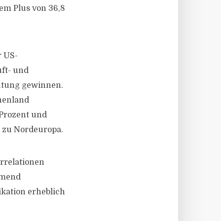
nem Plus von 36,8
r US-
uft- und
utung gewinnen.
chenland
 Prozent und
h zu Nordeuropa.
orrelationen
hmend
ikation erheblich