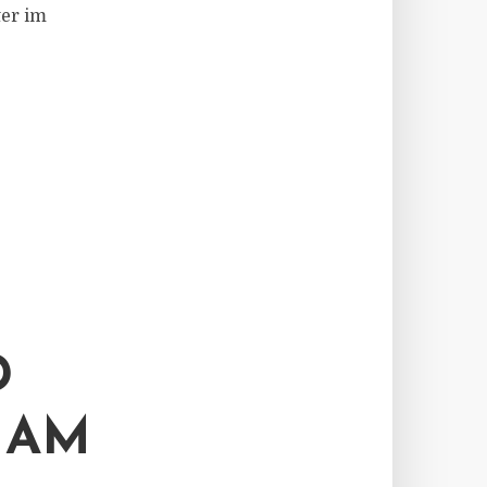
ter im
D
 AM