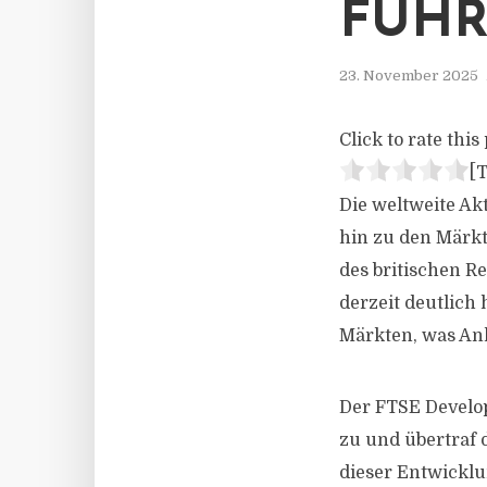
FÜH
23. November 2025
Click to rate this 
[T
Die weltweite Ak
hin zu den Märkt
des britischen R
derzeit deutlich
Märkten, was Anl
Der FTSE Develop
zu und übertraf d
dieser Entwicklu