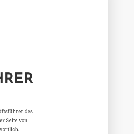
HRER
häftsführer des
er Seite von
ortlich.