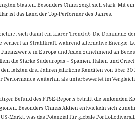
inigten Staaten. Besonders China zeigt sich stark: Mit ei
llar ist das Land der Top-Performer des Jahres.
eichnet sich damit ein klarer Trend ab: Die Dominanz de
 verliert an Strahlkraft, während alternative Energie, L
 Finanzwerte in Europa und Asien zunehmend an Bede
 allem die Stärke Südeuropas – Spanien, Italien und Grie
 den letzten drei Jahren jährliche Renditen von über 30
ser Performance weiterhin als unterbewertet im Vergleic
htiger Befund des FTSE-Reports betrifft die sinkenden K
gionen. Besonders Chinas Aktien entwickeln sich zune
S-Markt, was das Potenzial für globale Portfoliodiversif