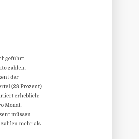
rchgeführt
nto zahlen,
zent der
ertel (28 Prozent)
iiert erheblich:
ro Monat,
rozent müssen
 zahlen mehr als