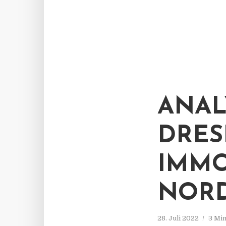
ANAL
DRES
IMMO
NORD
28. Juli 2022
3 Min