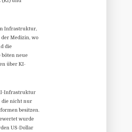
 (KI) und
n Infrastruktur,
n der Medizin, wo
d die
e böten neue
n über KI-
KI-Infrastruktur
 die nicht nur
tformen besitzen.
bewertet wurde
rden US-Dollar