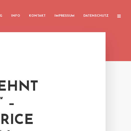
G
INFO
KONTAKT
IMPRESSUM
DATENSCHUTZ
ZEHNT
 –
RICE