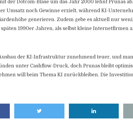
mit der Dotcom-Blase um das Jahr 2000 lehnt Prunas ab
der Umsatz noch Gewinne erzielt, während KI-Unterne
liardenhöhe generieren. Zudem gebe es aktuell nur wen
 späten 1990er Jahren, als selbst kleine Internetfirmen a
Ausbau der KI-Infrastruktur zunehmend teuer, und ma
den unter Cashflow-Druck, doch Prunas bleibt optimist
ehmen will beim Thema KI zurückbleiben. Die Investiti