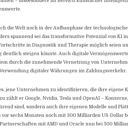
ginnen – insbesondere im Bereich künstlicher Intelligenz
enswerte.
sich die Welt noch in der Aufbauphase der technologische
ders spannend sei das transformative Potenzial von KI i
rtschritte in Diagnostik und Therapie möglich seien un
deutlich steigen könnte. Auch digitale Vermögenswert
llem durch die zunehmende Vernetzung von Unternehme
 Verwendung digitaler Währungen im Zahlungsverkehr.
es, jene Unternehmen zu identifizieren, die ihre eigene 
zu zählt er Google, Nvidia, Tesla und OpenAI – Konzerne,
hrend sind, sondern auch ihre eigenen Modelle und Plat
 vor sechs Monaten noch mit 300 Milliarden US-Dollar 
artnerschaften mit AMD und Oracle nun bei 500 Millia