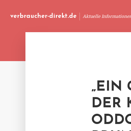
verbraucher-direkt.de
Aktuelle Informatione
„EIN
DER 
ODDO