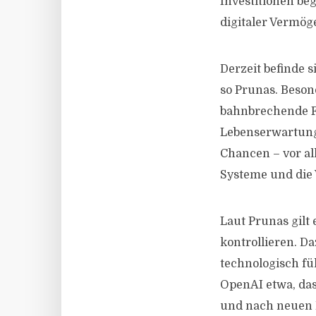
Investitionen be
digitaler Vermög
Derzeit befinde 
so Prunas. Beson
bahnbrechende Fo
Lebenserwartung 
Chancen – vor a
Systeme und die
Laut Prunas gilt 
kontrollieren. Da
technologisch fü
OpenAI etwa, das
und nach neuen P