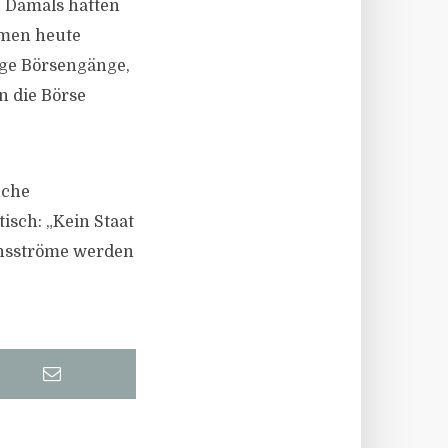
. Damals hätten
hmen heute
ige Börsengänge,
n die Börse
nche
isch: „Kein Staat
onsströme werden