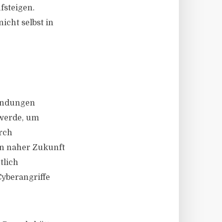
fsteigen.
icht selbst in
wendungen
 werde, um
urch
in naher Zukunft
tlich
Cyberangriffe