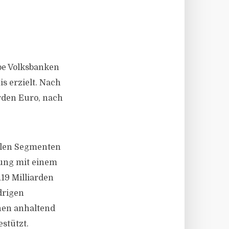
pe Volksbanken
s erzielt. Nach
arden Euro, nach
allen Segmenten
rung mit einem
19 Milliarden
drigen
nen anhaltend
stützt.