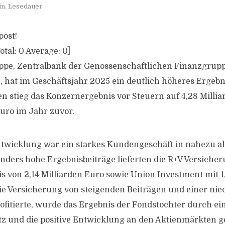
in. Lesedauer
post!
otal:
0
Average:
0
]
ppe, Zentralbank der Genossenschaftlichen Finanzgrup
, hat im Geschäftsjahr 2025 ein deutlich höheres Ergebni
en stieg das Konzernergebnis vor Steuern auf 4,28 Milli
Euro im Jahr zuvor.
ntwicklung war ein starkes Kundengeschäft in nahezu 
nders hohe Ergebnisbeiträge lieferten die R+V Versiche
s von 2,14 Milliarden Euro sowie Union Investment mit 1,
e Versicherung von steigenden Beiträgen und einer nie
fitierte, wurde das Ergebnis der Fondstochter durch ei
z und die positive Entwicklung an den Aktienmärkten ge