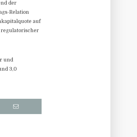
end der
ags-Relation
nkapitalquote auf
 regulatorischer
er und
und 3,0