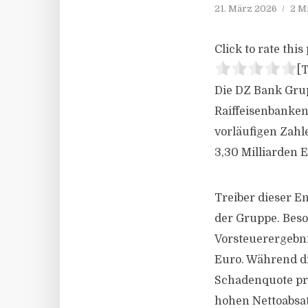
21. März 2026
2 M
Click to rate this 
[T
Die DZ Bank Gru
Raiffeisenbanken
vorläufigen Zahl
3,30 Milliarden 
Treiber dieser E
der Gruppe. Beso
Vorsteuerergebni
Euro. Während di
Schadenquote pro
hohen Nettoabsat