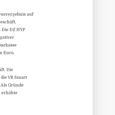
euerergebnis auf
eschäft,
. Die DZ HYP
gativer
parkasse
n Euro.
ft. Die
 die VR Smart
. Als Gründe
 erhöhte