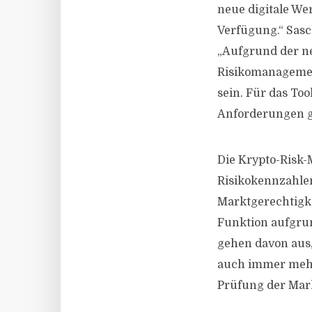
neue digitale We
Verfügung.“ Sasc
„Aufgrund der n
Risikomanagemen
sein. Für das To
Anforderungen ge
Die Krypto-Risk-
Risikokennzahlen
Marktgerechtigke
Funktion aufgru
gehen davon aus
auch immer mehr
Prüfung der Mark