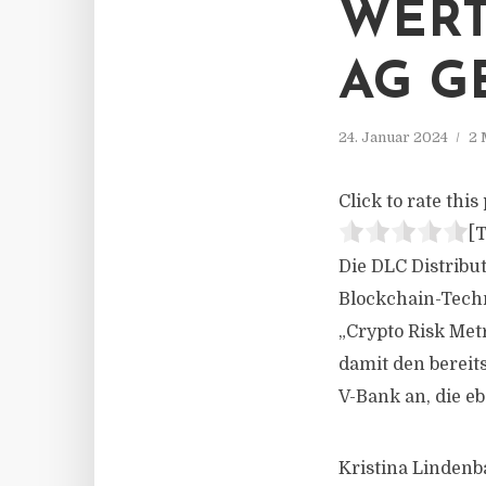
WERT
AG G
24. Januar 2024
2 
Click to rate this 
[T
Die DLC Distribu
Blockchain-Techn
„Crypto Risk Met
damit den berei
V-Bank an, die e
Kristina Lindenba