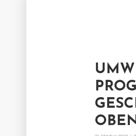
UMWE
PROG
GESC
OBE