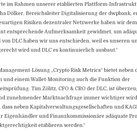
rte im Rahmen unserer etablierten Plattform-Infrastrukt
ha Dölker, Bereichsleiter Digitalisierung der dwpbank, e
euartigen Risiken dezentraler Netzwerke haben wir dem
t entsprechende Aufmerksamkeit gewidmet, um adäquat
ol von DLC haben wir uns entschieden, weil es unseren 
recht wird und DLC es kontinuierlich ausbaut.“
Management-Lösung „Crypto Risk Metrics“ bietet neben 
 und einem Wallet-Monitoring auch die Funktion der
itsprüfung. Tim Zölitz, CFO & CRO der DLC, ist überzeug
nd zunehmender Marktnachfrage immer wichtiger wird. 
, dass neben Kapitalverwaltungsgesellschaften und KAG
 Eigenhändler und Finanzkommissionäre adäquate Proz
tgerechtigkeit etablieren werden.“