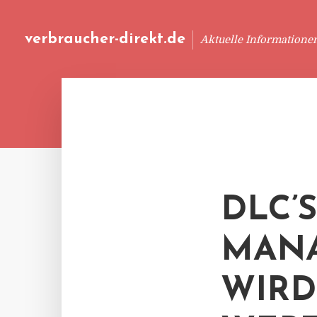
verbraucher-direkt.de
Aktuelle Informatione
DLC’S
MAN
WIRD