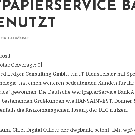
PAPIERSERVICE 
ENUTZT
Min. Lesedauer
post!
otal:
0
Average:
0
]
ted Ledger Consulting GmbH, ein IT-Dienstleister mit Spe
ologie, hat einen weiteren bedeutenden Kunden für ihr
rics“ gewonnen. Die Deutsche WertpapierService Bank AG
ts bestehenden Großkunden wie HANSAINVEST, Donner 
benfalls die Risikomanagementlösung der DLC nutzen.
um, Chief Digital Officer der dwpbank, betont: „Mit wpNe