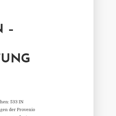
 –
TUNG
chen: 533 IN
ögen der Provenio