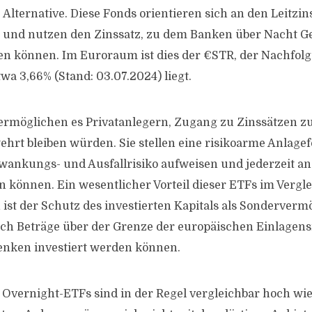
 Alternative. Diese Fonds orientieren sich an den Leitzin
nd nutzen den Zinssatz, zu dem Banken über Nacht Gel
en können. Im Euroraum ist dies der €STR, der Nachfol
twa 3,66% (Stand: 03.07.2024) liegt.
rmöglichen es Privatanlegern, Zugang zu Zinssätzen zu 
ehrt bleiben würden. Sie stellen eine risikoarme Anlagef
wankungs- und Ausfallrisiko aufweisen und jederzeit an
 können. Ein wesentlicher Vorteil dieser ETFs im Vergle
ist der Schutz des investierten Kapitals als Sonderverm
uch Beträge über der Grenze der europäischen Einlagen
enken investiert werden können.
 Overnight-ETFs sind in der Regel vergleichbar hoch wie