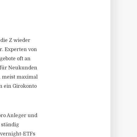
die Z wieder
r. Experten von
ebote oft an
r für Neukunden
n meist maximal
 ein Girokonto
 pro Anleger und
 ständig
Overnight-ETFs