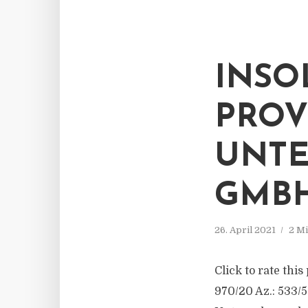
INSO
PROV
UNT
GMB
26. April 2021
2 Mi
Click to rate thi
970/20 Az.: 533/