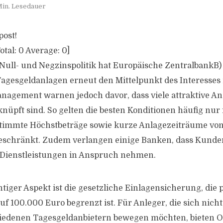
Min. Lesedauer
post!
otal:
0
Average:
0
]
ull- und Negzinspolitik hat Europäische ZentralbankB) 
gesgeldanlagen erneut den Mittelpunkt des Interesses 
agement warnen jedoch davor, dass viele attraktive Ang
üpft sind. So gelten die besten Konditionen häufig nu
estimmte Höchstbeträge sowie kurze Anlagezeiträume vo
eschränkt. Zudem verlangen einige Banken, dass Kunden
 Dienstleistungen in Anspruch nehmen.
htiger Aspekt ist die gesetzliche Einlagensicherung, die
f 100.000 Euro begrenzt ist. Für Anleger, die sich nicht
iedenen Tagesgeldanbietern bewegen möchten, bieten 