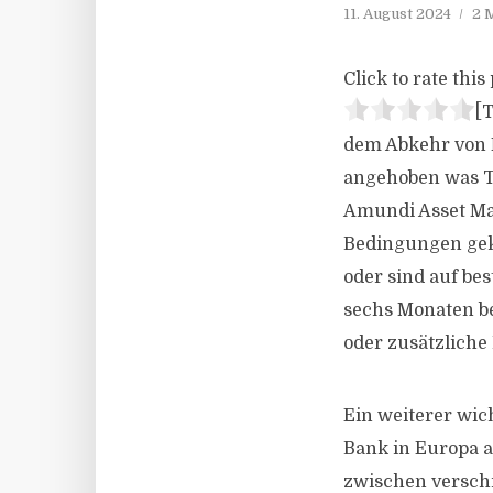
11. August 2024
2 
Click to rate this 
[T
dem Abkehr von N
angehoben was Ta
Amundi Asset Man
Bedingungen gekn
oder sind auf b
sechs Monaten b
oder zusätzliche
Ein weiterer wic
Bank in Europa au
zwischen versch