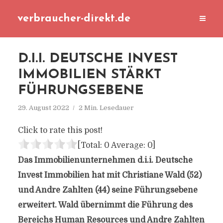
verbraucher-direkt.de
D.I.I. DEUTSCHE INVEST
IMMOBILIEN STÄRKT
FÜHRUNGSEBENE
29. August 2022
2 Min. Lesedauer
Click to rate this post!
[Total:
0
Average:
0
]
Das Immobilienunternehmen d.i.i. Deutsche
Invest Immobilien hat mit Christiane Wald (52)
und Andre Zahlten (44) seine Führungsebene
erweitert. Wald übernimmt die Führung des
Bereichs Human Resources und Andre Zahlten