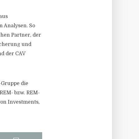
 aus
 Analysen. So
chen Partner, der
sicherung und
nd der CAV
-Gruppe die
EREM- bzw. REM-
von Investments,