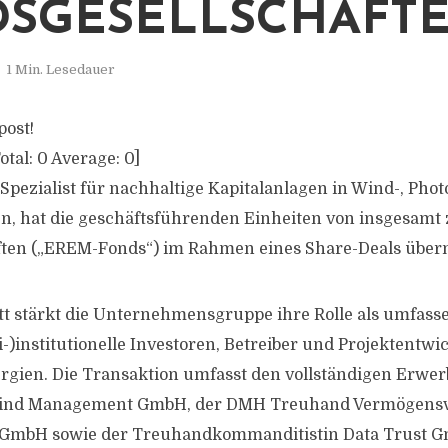
SGESELLSCHAFT
1 Min. Lesedauer
post!
otal:
0
Average:
0
]
Spezialist für nachhaltige Kapitalanlagen in Wind-, Phot
n, hat die geschäftsführenden Einheiten von insgesamt
ften („EREM-Fonds“) im Rahmen eines Share-Deals übe
tt stärkt die Unternehmensgruppe ihre Rolle als umfass
-)institutionelle Investoren, Betreiber und Projektentwi
rgien. Die Transaktion umfasst den vollständigen Erwe
 Wind Management GmbH, der DMH Treuhand Vermögens
GmbH sowie der Treuhandkommanditistin Data Trust 