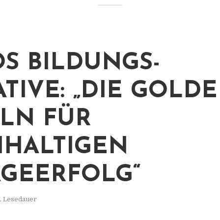
OS BILDUNGS-
IATIVE: „DIE GOLD
LN FÜR
HALTIGEN
GEERFOLG“
n. Lesedauer