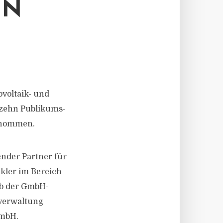
EN
ovoltaik- und
 zehn Publikums-
rnommen.
ender Partner für
ckler im Bereich
rb der GmbH-
verwaltung
GmbH.