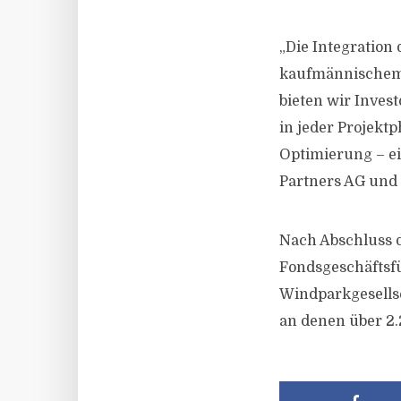
„Die Integration
kaufmännischem 
bieten wir Inves
in jeder Projekt
Optimierung – ei
Partners AG und
Nach Abschluss 
Fondsgeschäftsf
Windparkgesellsc
an denen über 2.2