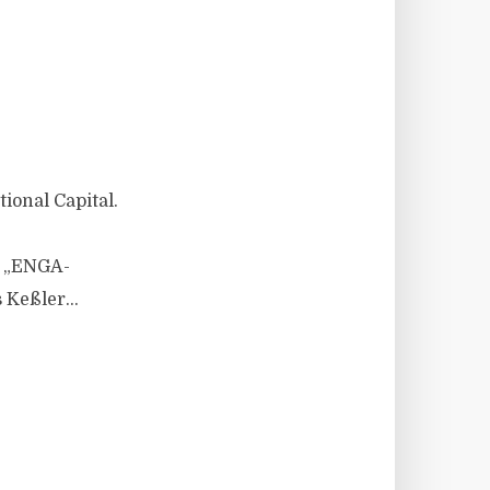
onal Capital.
F „ENGA-
Keßler...