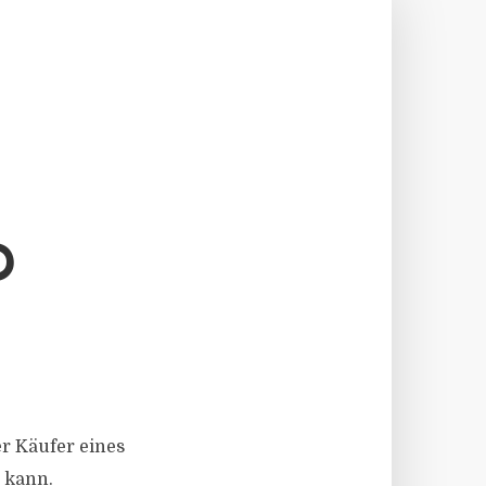
D
er Käufer eines
 kann.