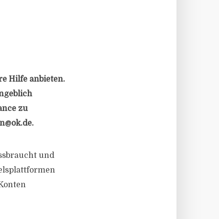
e Hilfe anbieten.
angeblich
ance zu
in@ok.de
.
issbraucht und
elsplattformen
 Konten