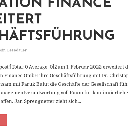
ATION FINANCE
ITERT
HÄFTSFÜHRUNG
Min. Lesedauer
s post![Total: 0 Average: 0]Zum 1. Februar 2022 erweitert
on Finance GmbH ihre Geschäftsführung mit Dr. Christop
sam mit Faruk Bulut die Geschäfte der Gesellschaft füh
Managementverantwortung soll Raum für kontinuierlic
ffen. Jan Sprengnetter zieht sich...