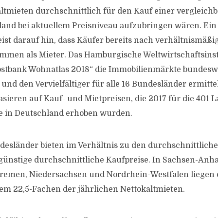
altmieten durchschnittlich für den Kauf einer verglei
and bei aktuellem Preisniveau aufzubringen wären. Ein
eist darauf hin, dass Käufer bereits nach verhältnismäßi
mmen als Mieter. Das Hamburgische Weltwirtschaftsins
Postbank Wohnatlas 2018“ die Immobilienmärkte bundeswe
d den Vervielfältiger für alle 16 Bundesländer ermittel
ieren auf Kauf- und Mietpreisen, die 2017 für die 401 
te in Deutschland erhoben wurden.
desländer bieten im Verhältnis zu den durchschnittlich
günstige durchschnittliche Kaufpreise. In Sachsen-Anha
Bremen, Niedersachsen und Nordrhein-Westfalen liegen 
dem 22,5-Fachen der jährlichen Nettokaltmieten.