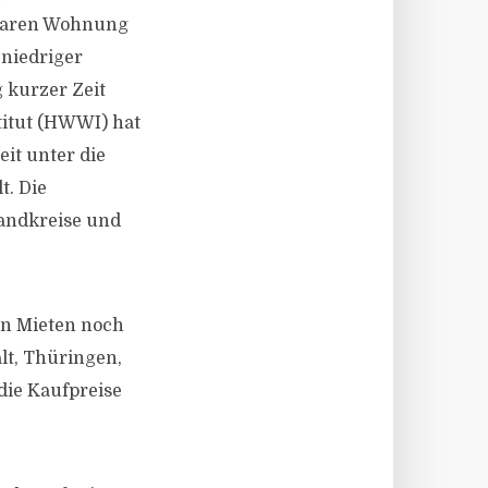
chbaren Wohnung
 niedriger
g kurzer Zeit
titut (HWWI) hat
it unter die
t. Die
Landkreise und
en Mieten noch
lt, Thüringen,
die Kaufpreise