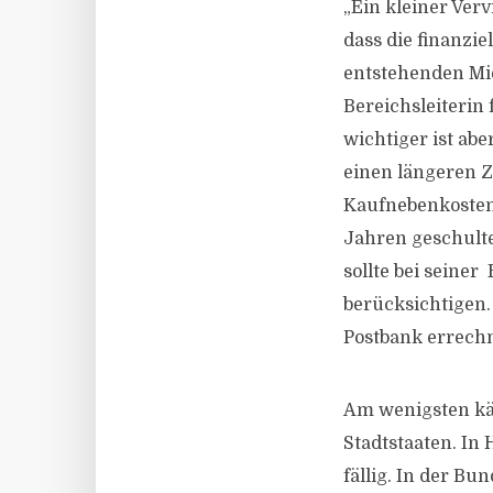
„Ein kleiner Verv
dass die finanzi
entstehenden Mie
Bereichsleiterin
wichtiger ist ab
einen längeren Z
Kaufnebenkosten 
Jahren geschulte
sollte bei seine
berücksichtigen.
Postbank errechn
Am wenigsten käu
Stadtstaaten. I
fällig. In der B