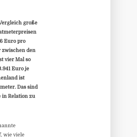
Vergleich große
atmeterpreisen
36 Euro pro
r zwischen den
t vier Mal so
.941 Euro je
enland ist
meter. Das sind
 in Relation zu
enannte
, wie viele