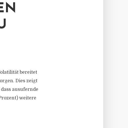
EN
U
latilität bereitet
rgen. Dies zeigt
, dass ausufernde
Prozent) weitere