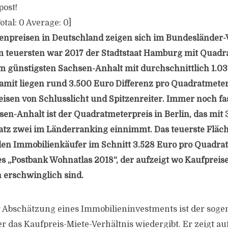
post!
otal:
0
Average:
0
]
enpreisen in Deutschland zeigen sich im Bundesländer-
m teuersten war 2017 der Stadtstaat Hamburg mit Quadr
am günstigsten Sachsen-Anhalt mit durchschnittlich 1.0
amit liegen rund 3.500 Euro Differenz pro Quadratmete
isen von Schlusslicht und Spitzenreiter. Immer noch fas
en-Anhalt ist der Quadratmeterpreis in Berlin, das mit 3
tz zwei im Länderranking einnimmt. Das teuerste Fläch
len Immobilienkäufer im Schnitt 3.528 Euro pro Quadrat
es „Postbank Wohnatlas 2018“, der aufzeigt wo Kaufpreise
 erschwinglich sind.
r Abschätzung eines Immobilieninvestments ist der sog
der das Kaufpreis-Miete-Verhältnis wiedergibt. Er zeigt auf