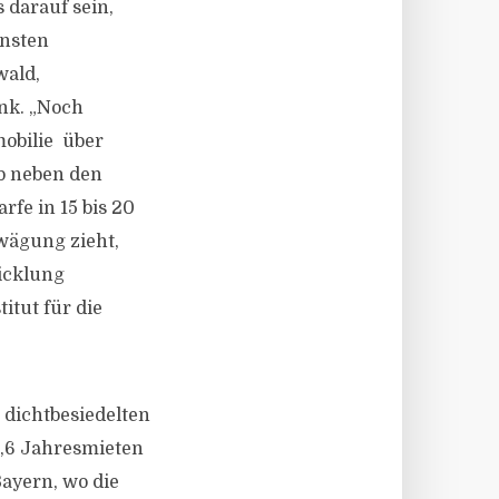
s darauf sein,
onsten
wald,
ank. „Noch
mobilie über
b neben den
fe in 15 bis 20
wägung zieht,
icklung
itut für die
 dichtbesiedelten
,6 Jahresmieten
Bayern, wo die