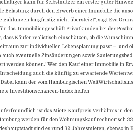
ielfältiger kann für Selbstnutzer ein erster guter Hinwei
elle Belastung durch den Erwerb einer Immobilie die ans
tzahlungen langfristig nicht übersteigt“, sagt Eva Grun
 für das Immobiliengeschäft Privatkunden bei der Postb
er, dass Käufer realistisch einschätzen, ob die Wunschim
eitraum zur individuellen Lebensplanung passt – und o
auch eventuelle Zinsänderungen sowie Sanierungsbedar
rt werden können.“ Wer den Kauf einer Immobilie in Er
r Entscheidung auch die künftig zu erwartende Wertentw
 Dabei kann der vom Hamburgischen WeltWirtschaftsinst
ete Investitionschancen-Index helfen.
ferfreundlich ist das Miete-Kaufpreis-Verhältnis in den
n Hamburg werden für den Wohnungskauf rechnerisch 33
undeshauptstadt sind es rund 32 Jahresmieten, ebenso in 