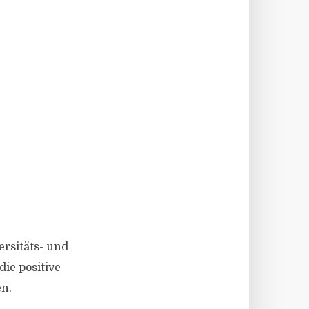
rsitäts- und
ie positive
n.