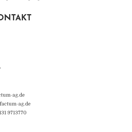
ONTAKT
A
ctum-ag.de
factum-ag.de
6131 9713770