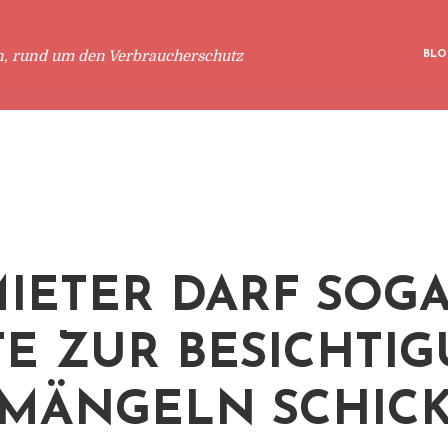
n, rund um den Verbraucherschutz
BLO
IETER DARF SOG
TE ZUR BESICHTI
MÄNGELN SCHIC