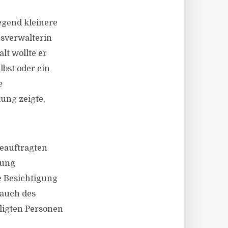
egend kleinere
usverwalterin
lt wollte er
lbst oder ein
e
ung zeigte,
beauftragten
gung
e Besichtigung
rauch des
ligten Personen