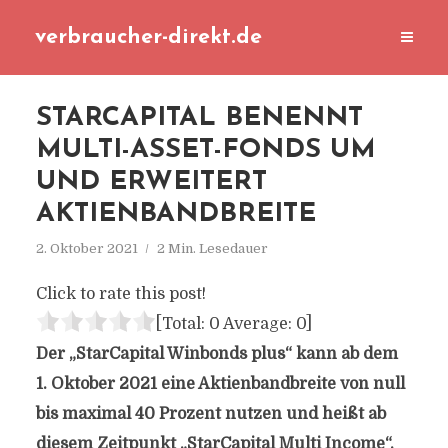
verbraucher-direkt.de
STARCAPITAL BENENNT
MULTI-ASSET-FONDS UM
UND ERWEITERT
AKTIENBANDBREITE
2. Oktober 2021
2 Min. Lesedauer
Click to rate this post!
[Total:
0
Average:
0
]
Der „StarCapital Winbonds plus“ kann ab dem
1. Oktober 2021 eine Aktienbandbreite von null
bis maximal 40 Prozent nutzen und heißt ab
diesem Zeitpunkt „StarCapital Multi Income“.