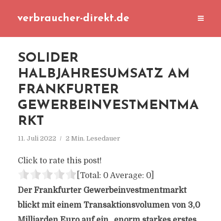
verbraucher-direkt.de
SOLIDER
HALBJAHRESUMSATZ AM
FRANKFURTER
GEWERBEINVESTMENTMA
RKT
11. Juli 2022
2 Min. Lesedauer
Click to rate this post!
[Total:
0
Average:
0
]
Der Frankfurter Gewerbeinvestmentmarkt
blickt mit einem Transaktionsvolumen von 3,0
Milliarden Euro auf ein „enorm starkes erstes