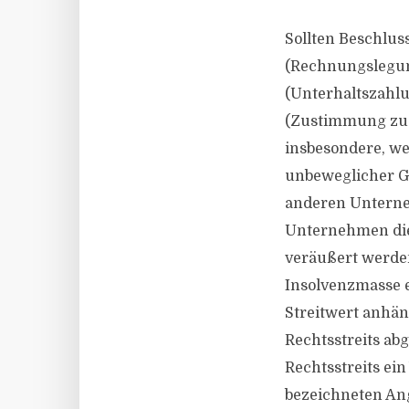
Sollten Beschlus
(Rechnungslegung
(Unterhaltszahlu
(Zustimmung zu 
insbesondere, we
unbeweglicher Ge
anderen Unterne
Unternehmen die
veräußert werden
Insolvenzmasse e
Streitwert anhä
Rechtsstreits ab
Rechtsstreits ei
bezeichneten Ang