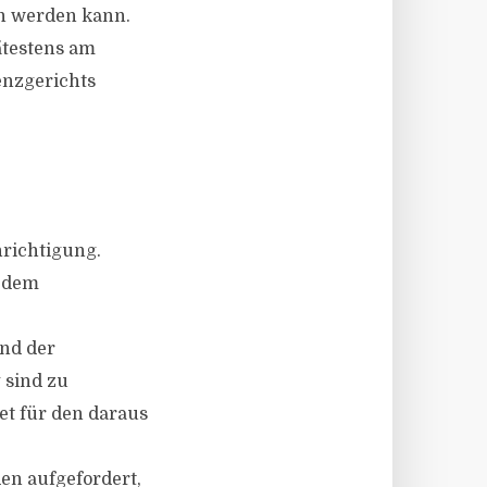
en werden kann.
ätestens am
venzgerichts
hrichtigung.
d dem
und der
 sind zu
et für den daraus
en aufgefordert,