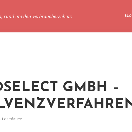
n, rund um den Verbraucherschutz
BLO
SELECT GMBH –
LVENZVERFAHRE
. Lesedauer