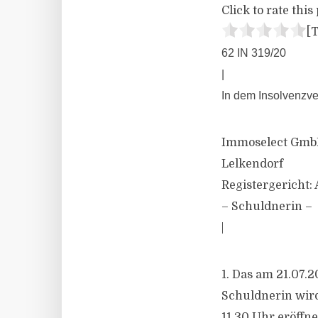
Click to rate this 
[T
62 IN 319/20
|
In dem Insolvenzve
Immoselect GmbH,
Lelkendorf
Registergericht:
– Schuldnerin –
|
1. Das am 21.07.
Schuldnerin wir
11.30 Uhr eröffne