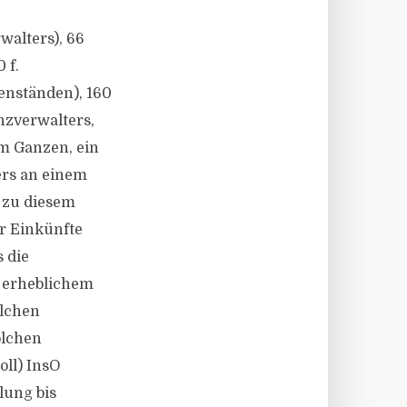
walters), 66
 f.
enständen), 160
zverwalters,
m Ganzen, ein
ers an einem
 zu diesem
r Einkünfte
 die
t erheblichem
olchen
olchen
oll) InsO
lung bis