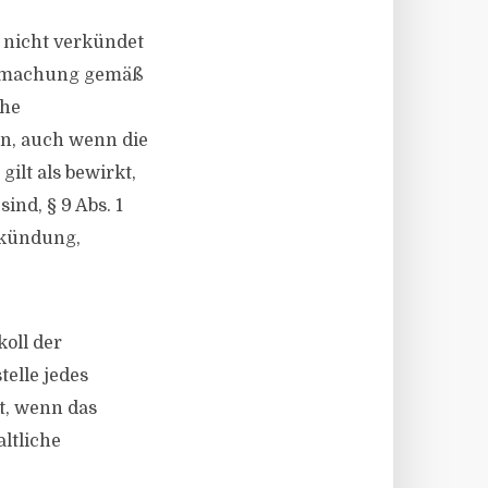
 nicht verkündet
nntmachung gemäß
che
n, auch wenn die
gilt als bewirkt,
ind, § 9 Abs. 1
erkündung,
koll der
telle jedes
rt, wenn das
ltliche