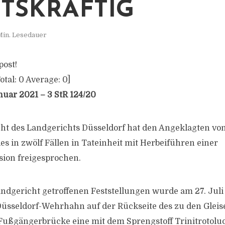
TSKRÄFTIG
Min. Lesedauer
post!
otal:
0
Average:
0
]
nuar 2021 – 3 StR 124/20
ht des Landgerichts Düsseldorf hat den Angeklagten vo
s in zwölf Fällen in Tateinheit mit Herbeiführen einer
sion freigesprochen.
dgericht getroffenen Feststellungen wurde am 27. Juli
üsseldorf-Wehrhahn auf der Rückseite des zu den Glei
Fußgängerbrücke eine mit dem Sprengstoff Trinitrotoluol