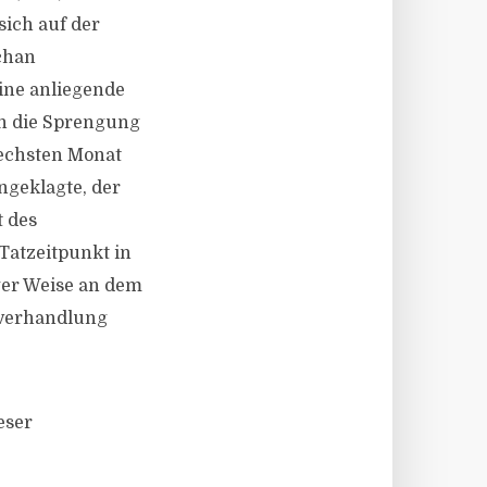
sich auf der
chan
ine anliegende
ch die Sprengung
 sechsten Monat
ngeklagte, der
t des
Tatzeitpunkt in
iger Weise an dem
tverhandlung
eser