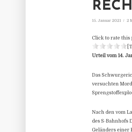
RECH
15. Januar 2021
2 
Click to rate this 
[T
Urteil vom 14. Ja
Das Schwurgeric
versuchten Morde
Sprengstoffexplo
Nach den vom Lan
des S-Bahnhofs D
Geländers einer 