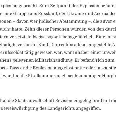
plosion gebracht. Zum Zeitpunkt der Explosion befand 
 eine Gruppe aus Russland, der Ukraine und Aserbaids
onen – davon vier jüdischer Abstammung –, die zuvor e
sucht hatte. Zehn dieser Personen wurden von den dur
tern verletzt, teilweise sogar lebensgefährlich. Eine im
ädigte verlor ihr Kind. Der rechtsradikal eingestellte A
 Berufssoldat tätig gewesen war, war Inhaber einer unwei
hens gelegenen Militariahandlung. Er befand sich zum 
rts. Dass er die Explosion ausgelöst hatte oder in sonst
igt war, hat die Strafkammer nach sechsmonatiger Haup
.
hat die Staatsanwaltschaft Revision eingelegt und mit di
 Beweiswürdigung des Landgerichts angegriffen.