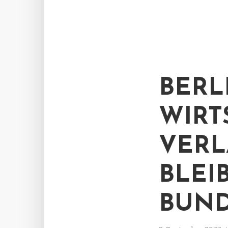
BERL
WIRT
VERL
BLEI
BUND