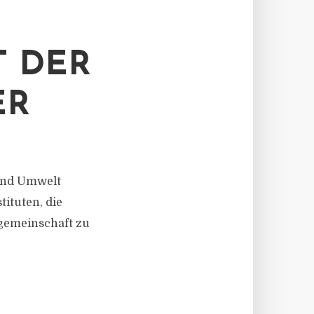
T DER
ER
 und Umwelt
ituten, die
sgemeinschaft zu