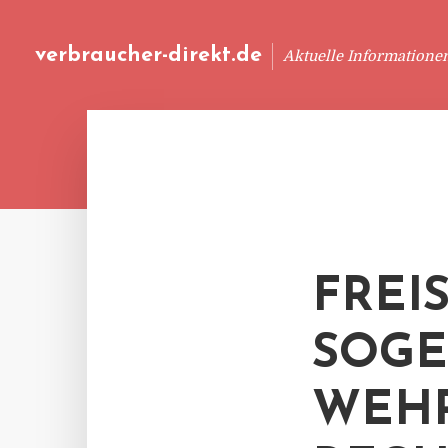
verbraucher-direkt.de
Aktuelle Informatione
FREI
SOG
WEH