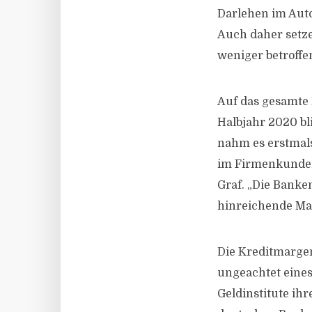
Darlehen im Auto
Auch daher setze
weniger betroff
Auf das gesamte 
Halbjahr 2020 bl
nahm es erstmals
im Firmenkundeng
Graf. „Die Banke
hinreichende Ma
Die Kreditmargen
ungeachtet eines
Geldinstitute ih