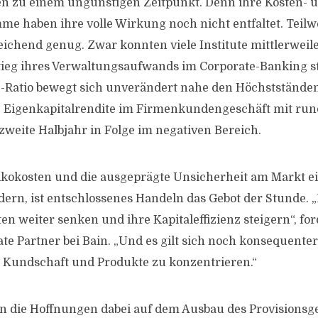
n zu einem ungünstigen Zeitpunkt. Denn ihre Kosten- 
me haben ihre volle Wirkung noch nicht entfaltet. Teilw
eichend genug. Zwar konnten viele Institute mittlerweil
tieg ihres Verwaltungsaufwands im Corporate-Banking s
-Ratio bewegt sich unverändert nahe den Höchstständen.
re Eigenkapitalrendite im Firmenkundengeschäft mit ru
zweite Halbjahr in Folge im negativen Bereich.
ikokosten und die ausgeprägte Unsicherheit am Markt e
ern, ist entschlossenes Handeln das Gebot der Stunde. 
n weiter senken und ihre Kapitaleffizienz steigern“, for
te Partner bei Bain. „Und es gilt sich noch konsequenter
 Kundschaft und Produkte zu konzentrieren.“
n die Hoffnungen dabei auf dem Ausbau des Provisionsge