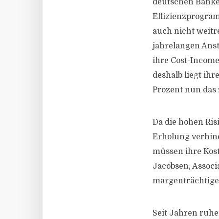
deutschen Banke
Effizienzprogram
auch nicht weitr
jahrelangen Ans
ihre Cost-Income
deshalb liegt ih
Prozent nun das 
Da die hohen Ris
Erholung verhind
müssen ihre Koste
Jacobsen, Associa
margenträchtige
Seit Jahren ruhe