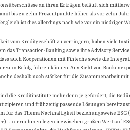
ionsüberschüsse an ihren Erträgen beläuft sich mittlerwe
damit bis zu zehn Prozentpunkte höher als vor zehn Jahr
ergleich ist dies allerdings nach wie vor ein niedriger We
eit vom Kreditgeschäft zu verringern, haben viele Instit
em das Transaction-Banking sowie ihre Advisory Service
 dass auch Kooperationen mit Fintechs sowie die Integrat
ter zum Erfolg führen können. Aus Sicht von Bankenexp
Branche deshalb noch stärker für die Zusammenarbeit mit 
nd die Kreditinstitute mehr denn je gefordert, die Bedür
tizipieren und frühzeitig passende Lösungen bereitzuste
llem für das Thema Nachhaltigkeit beziehungsweise ESG 
nce). Unternehmen legen inzwischen großen Wert auf E