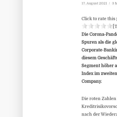
17. August 2021
3 
Click to rate this 
[T
Die Corona-Pand
Spuren als die g
Corporate-Bankin
diesem Geschäfts
Segment höher al
Index im zweite
Company.
Die roten Zahlen 
Kreditrisikovors
nach der Wiedera