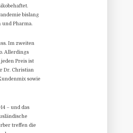
ikobehaftet.
Pandemie bislang
n und Pharma.
uss. Im zweiten
. Allerdings
eden Preis ist
 Dr. Christian
n Kundenmix sowie
014 – und das
usländische
rber treffen die