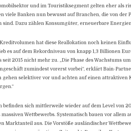
mobilsektor und im Touristiksegment gelten eher als ris
n viele Banken nun bewusst auf Branchen, die von der 
en sind. Dazu zählen Konsumgüter, erneuerbare Energie
Kreditvolumen hat diese Reallokation noch keinen Einfl
ieb es auf dem Rekordniveau von knapp 1,3 Billionen Euro
 seit 2015 nicht mehr zu. „Die Phase des Wachstums um j
eschäft zumindest vorerst vorbei“, erklärt Bain-Partner
n gehen selektiver vor und achten auf einen attraktive
rgen.“
 befinden sich mittlerweile wieder auf dem Level von 2
 massiven Wettbewerbs. Systematisch bauen vor allem a
ren Marktanteil aus. Die Vorstöße ausländischer Wettbewe