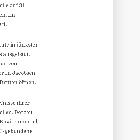
ile auf 31
en. Im
rt.
ute in jüngster
s ausgebaut.
ion von
ertin Jacobsen
Dritten öffnen.
fnisse ihrer
llen. Derzeit
(Environmental,
SG-gebundene