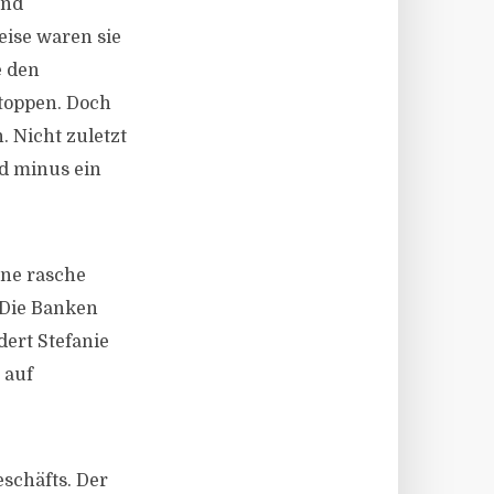
und
eise waren sie
e den
toppen. Doch
 Nicht zuletzt
nd minus ein
ine rasche
„Die Banken
dert Stefanie
 auf
schäfts. Der