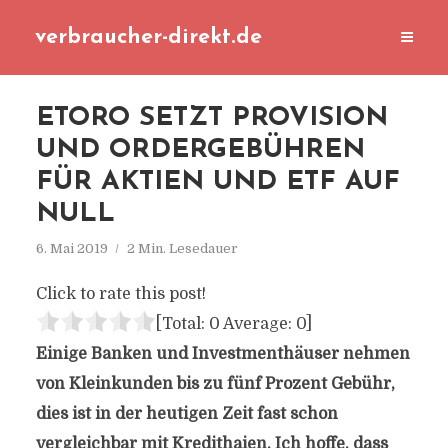
verbraucher-direkt.de
ETORO SETZT PROVISION
UND ORDERGEBÜHREN
FÜR AKTIEN UND ETF AUF
NULL
6. Mai 2019
2 Min. Lesedauer
Click to rate this post!
[Total:
0
Average:
0
]
Einige Banken und Investmenthäuser nehmen
von Kleinkunden bis zu fünf Prozent Gebühr,
dies ist in der heutigen Zeit fast schon
vergleichbar mit Kredithaien. Ich hoffe, dass