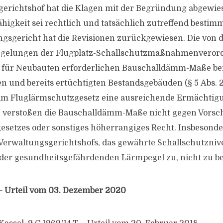
gerichtshof hat die Klagen mit der Begründung abgewie
ähigkeit sei rechtlich und tatsächlich zutreffend bestim
gsgericht hat die Revisionen zurückgewiesen. Die von 
egelungen der Flugplatz-Schallschutzmaßnahmenveror
 für Neubauten erforderlichen Bauschalldämm-Maße be
 und bereits ertüchtigten Bestandsgebäuden (§ 5 Abs. 2
 im Fluglärmschutzgesetz eine ausreichende Ermächtig
 verstoßen die Bauschalldämm-Maße nicht gegen Vorsch
setzes oder sonstiges höherrangiges Recht. Insbesonder
 Verwaltungsgerichtshofs, das gewährte Schallschutzniv
er gesundheitsgefährdenden Lärmpegel zu, nicht zu b
– Urteil vom 03. Dezember 2020