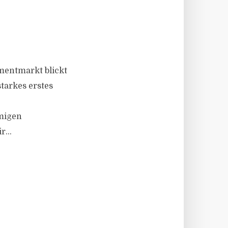
tmentmarkt blickt
tarkes erstes
umigen
...