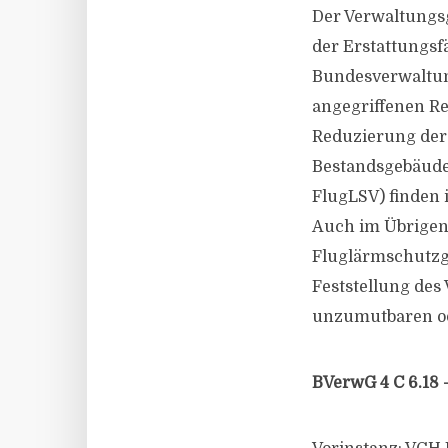
Der Verwaltungs
der Erstattungsf
Bundesverwaltun
angegriffenen R
Reduzierung der
Bestandsgebäuden
FlugLSV) finden
Auch im Übrigen
Fluglärmschutzge
Feststellung des
unzumutbaren od
BVerwG 4 C 6.18 