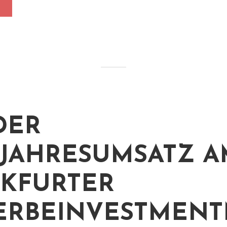
DER
JAHRESUMSATZ A
KFURTER
ERBEINVESTMEN