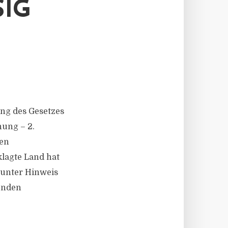
G
ng des Gesetzes
ung – 2.
ten
lagte Land hat
 unter Hinweis
enden