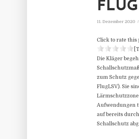
FLUG
11. Dezember 2020
Click to rate this 
[T
Die Kläger begeh
Schallschutzmaß
zum Schutz gege
FlugLSV). Sie si
Lärmschutzzonen 
Aufwendungen te
auf bereits dur
Schallschutz abg