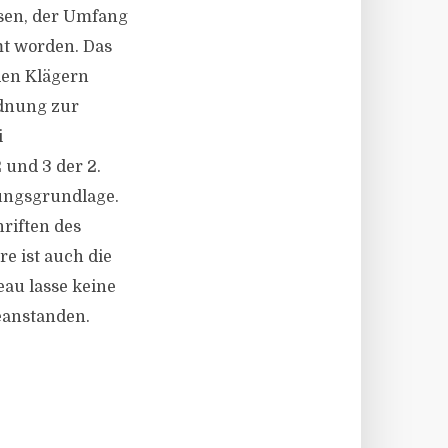
sen, der Umfang
mt worden. Das
den Klägern
dnung zur
i
 und 3 der 2.
ungsgrundlage.
riften des
e ist auch die
eau lasse keine
eanstanden.