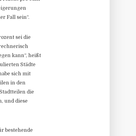
teigerungen
r Fall sein“.
ozent sei die
 rechnerisch
egen kann“, heißt
ulierten Städte
habe sich mit
len in den
tadtteilen die
, und diese
ür bestehende