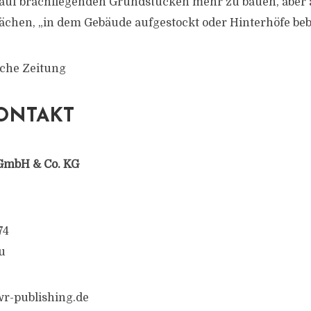
 auf brachliegenden Grundstücken mehr zu bauen, aber a
ächen, „in dem Gebäude aufgestockt oder Hinterhöfe be
sche Zeitung
ONTAKT
GmbH & Co. KG
74
u
r-publishing.de