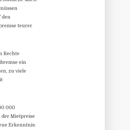
, müssen
f den
bremse teurer
en Rechte
isbremse ein
en, zu viele
it
200 000
 der Mietpreise
neue Erkenntnis: