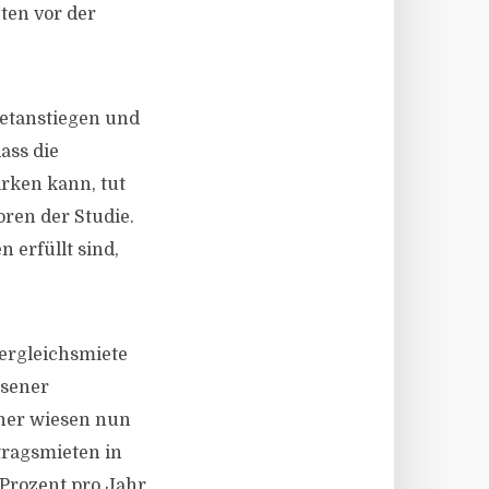
eten vor der
ietanstiegen und
ass die
irken kann, tut
ren der Studie.
erfüllt sind,
Vergleichsmiete
ssener
cher wiesen nun
tragsmieten in
Prozent pro Jahr