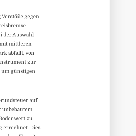
g Verstöße gegen
preisbremse
i der Auswahl
mit mittleren
k abfällt, von
 Instrument zur
r, um günstigen
Grundsteuer auf
it unbebautem
 Bodenwert zu
 errechnet. Dies