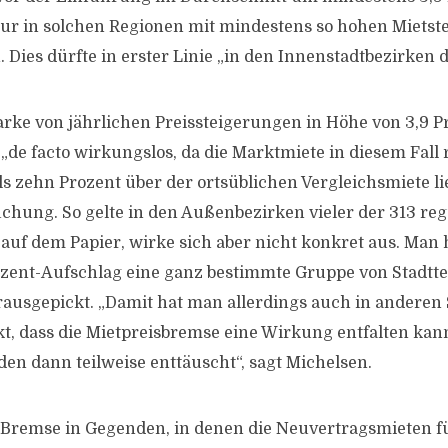
Nur in solchen Regionen mit mindestens so hohen Miets
 Dies dürfte in erster Linie „in den Innenstadtbezirken de
rke von jährlichen Preissteigerungen in Höhe von 3,9 Pr
de facto wirkungslos, da die Marktmiete in diesem Fall
s zehn Prozent über der ortsüblichen Vergleichsmiete li
uchung. So gelte in den Außenbezirken vieler der 313 reg
auf dem Papier, wirke sich aber nicht konkret aus. Man 
ent-Aufschlag eine ganz bestimmte Gruppe von Stadttei
ausgepickt. „Damit hat man allerdings auch in anderen S
, dass die Mietpreisbremse eine Wirkung entfalten kann
n dann teilweise enttäuscht“, sagt Michelsen.
 Bremse in Gegenden, in denen die Neuvertragsmieten f