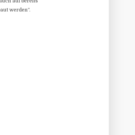
uch auf bereits
baut werden“.