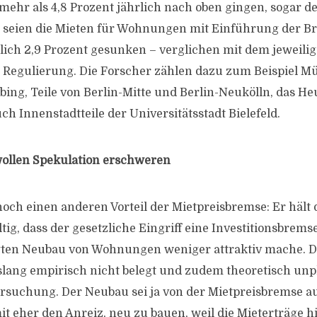
r als 4,8 Prozent jährlich nach oben gingen, sogar de
r seien die Mieten für Wohnungen mit Einführung der B
ich 2,9 Prozent gesunken – verglichen mit dem jeweili
r Regulierung. Die Forscher zählen dazu zum Beispiel
g, Teile von Berlin-Mitte und Berlin-Neukölln, das Heus
uch Innenstadtteile der Universitätsstadt Bielefeld.
ollen Spekulation erschweren
noch einen anderen Vorteil der Mietpreisbremse: Er häl
ltig, dass der gesetzliche Eingriff eine Investitionsbremse
ten Neubau von Wohnungen weniger attraktiv mache. Di
islang empirisch nicht belegt und zudem theoretisch unpla
tersuchung. Der Neubau sei ja von der Mietpreisbremse
it eher den Anreiz, neu zu bauen, weil die Mieterträge h