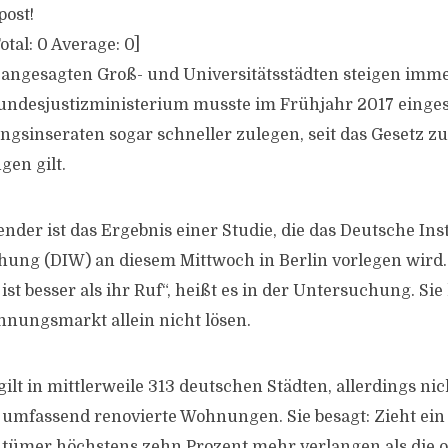
post!
otal:
0
Average:
0
]
n angesagten Groß- und Universitätsstädten steigen imme
ndesjustizministerium musste im Frühjahr 2017 einges
gsinseraten sogar schneller zulegen, seit das Gesetz z
en gilt.
der ist das Ergebnis einer Studie, die das Deutsche Inst
hung (DIW) an diesem Mittwoch in Berlin vorlegen wird.
st besser als ihr Ruf“, heißt es in der Untersuchung. Sie
nungsmarkt allein nicht lösen.
ilt in mittlerweile 313 deutschen Städten, allerdings nic
umfassend renovierte Wohnungen. Sie besagt: Zieht ein
ntümer höchstens zehn Prozent mehr verlangen als die o