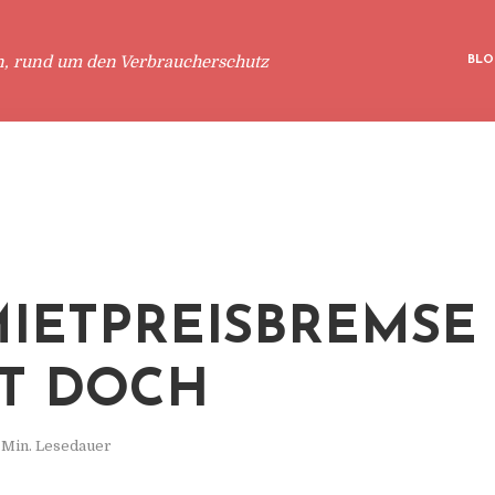
n, rund um den Verbraucherschutz
BLO
MIETPREISBREMSE
T DOCH
 Min. Lesedauer