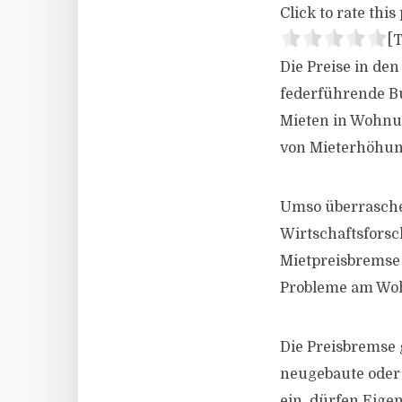
Click to rate this 
[T
Die Preise in de
federführende Bu
Mieten in Wohnun
von Mieterhöhung
Umso überraschen
Wirtschaftsforsc
Mietpreisbremse i
Probleme am Woh
Die Preisbremse g
neugebaute oder 
ein, dürfen Eige