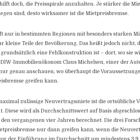
ilft doch, die Preisspirale anzuhalten. Je stärker die Mi
egen sind, desto wirksamer ist die Mietpreisbremse.
ft nur in bestimmten Regionen mit besonders starken M
r kleine Teile der Bevölkerung. Das heißt jedoch nicht, d
grundsätzlich eine Fehlkonstruktion ist – dort, wo sie w
gt DIW-Immobilienökonom Claus Michelsen, einer der Auto
ur genau anschauen, wo überhaupt die Voraussetzungen 
eisbremse greifen kann.
maximal zulässige Neuvertragsmiete ist die ortsübliche 
t. Diese wird als Durchschnittswert auf Basis abgeschlo
 den vergangenen vier Jahren berechnet. Die drei Fors
ietpreisbremse nur dann greifen kann, wenn die Neuver
vor der Einführung im Durchschnitt um mindestens 3,9 