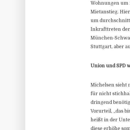
Wohnungen um meh
Mietanstieg. Hie
um durchschnittl
Inkrafttreten de
München-Schwabin
Stuttgart, aber a
Union und SPD w
Michelsen sieht 
für nicht stichha
dringend benötig
Vorurteil, „das b
heißt in der Un
diese erhöhe som