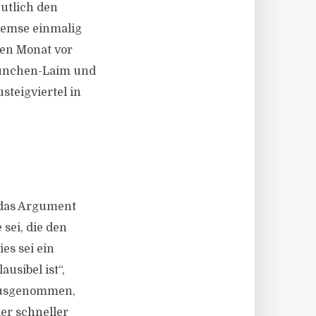
utlich den
remse einmalig
gen Monat vor
 München-Laim und
teigviertel in
t das Argument
 sei, die den
es sei ein
usibel ist“,
 ausgenommen,
ier schneller