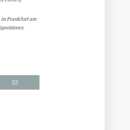
DFPA/JF1)
 in Frankfurt am
Eigentümer,