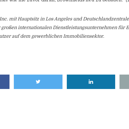
nsiv wie nie zuvor daran, Brownfields neu zu bebauen.“
(
nc. mit Hauptsitz in Los Angeles und Deutschlandzentrale
r großen internationalen Dienstleistungsunternehmen für 
utzer auf dem gewerblichen Immobiliensektor.