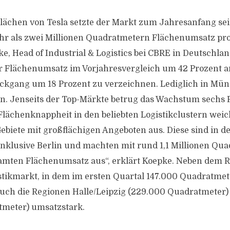
lächen von Tesla setzte der Markt zum Jahresanfang se
 als zwei Millionen Quadratmetern Flächenumsatz pro Q
e, Head of Industrial & Logistics bei CBRE in Deutschlan
r Flächenumsatz im Vorjahresvergleich um 42 Prozent a
ückgang um 18 Prozent zu verzeichnen. Lediglich in Mün
. Jenseits der Top-Märkte betrug das Wachstum sechs 
Flächenknappheit in den beliebten Logistikclustern wei
biete mit großflächigen Angeboten aus. Diese sind in de
nklusive Berlin und machten mit rund 1,1 Millionen Qua
amten Flächenumsatz aus“, erklärt Koepke. Neben dem R
stikmarkt, in dem im ersten Quartal 147.000 Quadratme
uch die Regionen Halle/Leipzig (229.000 Quadratmeter
tmeter) umsatzstark.