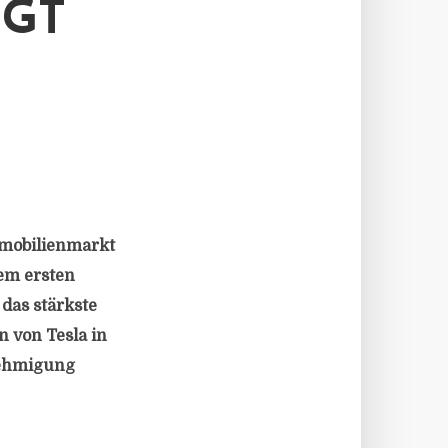
IGT
mmobilienmarkt
em ersten
 das stärkste
n von Tesla in
nehmigung