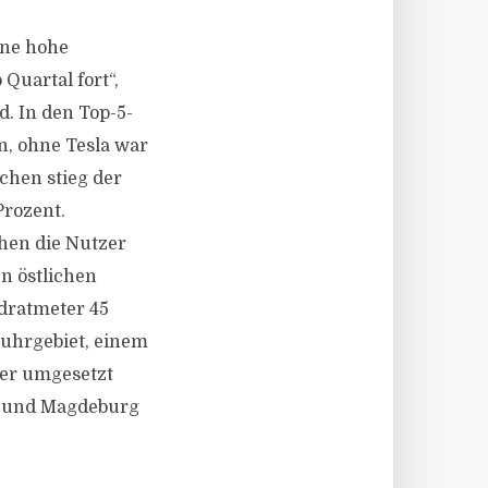
ine hohe
uartal fort“,
d. In den Top-5-
n, ohne Tesla war
chen stieg der
Prozent.
chen die Nutzer
n östlichen
dratmeter 45
uhrgebiet, einem
ter umgesetzt
) und Magdeburg