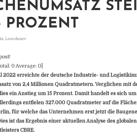
ÄCHENUMSATZ STE
5 PROZENT
in. Lesedauer
post!
otal:
0
Average:
0
]
l 2022 erreichte der deutsche Industrie- und Logistiki
atz von 2,4 Millionen Quadratmetern. Verglichen mit d
dies ein Anstieg um 15 Prozent. Damit handelt es sich um
allerdings entfielen 327.000 Quadratmeter auf die Fläche
rlin, für welche das Unternehmen erst jetzt die Bauge
es ist das Ergebnis einer aktuellen Analyse des globalen
leisters CBRE.