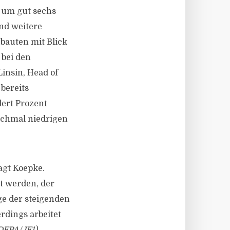
h um gut sechs
nd weitere
bauten mit Blick
 bei den
Linsin, Head of
 bereits
dert Prozent
anchmal niedrigen
agt Koepke.
t werden, der
ge der steigenden
dings arbeitet