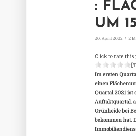
: FL
UM 1
20. April 2022
2 M
Click to rate this 
[T
Im ersten Quarta
einen Flächenums
Quartal 2021 ist 
Auftaktquartal, 
Grünheide bei Be
bekommen hat. Di
Immobiliendienst