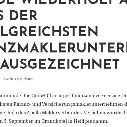
E WIEDERHOLT A
S DER
LGREICHSTEN
ANZMAKLERUNTE
AUSGEZEICHNET
2 Min. Lesedauer
tammende tfas GmbH (thüringer finanzanalyse service G
ichsten Finanz- und Versicherungsmaklerunternehmen d
erhalb des Apella Maklerverbundes. Verliehen wurde di
 5. September im Grandhotel in Heiligendamm.