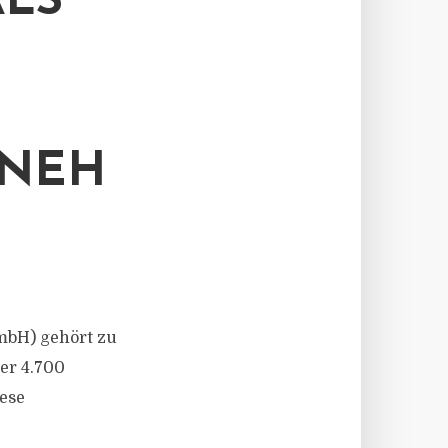
LS
RNEH
mbH) gehört zu
er 4.700
ese