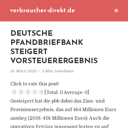
verbraucher-direkt.de
DEUTSCHE
PFANDBRIEFBANK
STEIGERT
VORSTEUERERGEBNIS
10. März 2020
2 Min. Lesedauer
Click to rate this post!
[Total:
0
Average:
0
]
Gesteigert hat die pbb dabei das Zins- und
Provisionsergebnis, das auf 464 Millionen Euro
anstieg (2018: 456 Millionen Euro). Auch die
operativen Erträge insgesamt legten zu auf