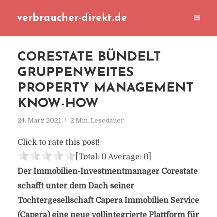
verbraucher-direkt.de
CORESTATE BÜNDELT
GRUPPENWEITES
PROPERTY MANAGEMENT
KNOW-HOW
24. März 2021
2 Min. Lesedauer
Click to rate this post!
[Total:
0
Average:
0
]
Der Immobilien-Investmentmanager Corestate
schafft unter dem Dach seiner
Tochtergesellschaft Capera Immobilien Service
(Capera) eine neue vollintegrierte Plattform für