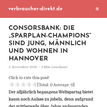
verbraucher-direkt.de
CONSORSBANK: DIE
„SPARPLAN-CHAMPIONS“
SIND JUNG, MÄNNLICH
UND WOHNEN IN
HANNOVER
5. November 2018
3 Min. Lesedauer
Click to rate this post!
[Total:
0
Average:
0
]
Der alljährlich begangene Weltspartag bietet
kaum noch Anlass zu jubeln, denn aufgrund
der mittlerweile über Jahre andauernden