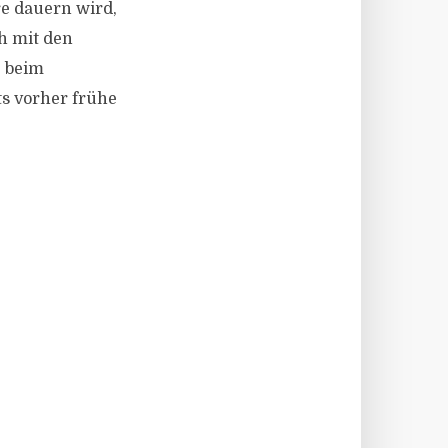
re dauern wird,
ch mit den
e beim
ts vorher frühe