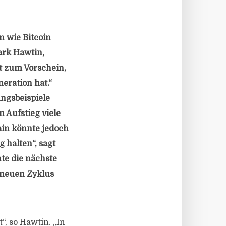
 wie Bitcoin
Mark Hawtin,
t zum Vorschein,
eration hat.“
ungsbeispiele
 Aufstieg viele
ain könnte jedoch
 halten“, sagt
te die nächste
 neuen Zyklus
, so Hawtin. „In