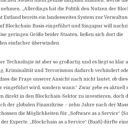
tlichen Stellen naturgemäß langsam mahlten, werde die
 nehmen. „Allerdings hat die Politik den Nutzen der Blo
at Estland bereits ein landesweites System zur Verwaltu
auf Blockchain-Basis eingeführt und Singapur will nach
se geringen Größe beider Staaten, ließen sich dort die
en einfacher überwinden.
r Technologie ist aber so großartig und es liegt so klar 
ug, Kriminalität und Terrorismus dadurch verhindert o
ass die Frage unserer Ansicht nach nicht lautet, ob die
 eingeführt wird, sondern wann.“ Zwar gebe es aktuell
m direkt in den Blockchain-Sektor zu investieren, doch d
ch der globalen Finanzkrise – zehn Jahre nach der Mas
chossen die Möglichkeiten für „Software as a Service“ (S
der Experte. „Blockchain as a Service“ (BaaS) dürfte ein