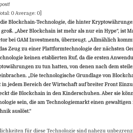
post!
otal:
0
Average:
0
]
ie Blockchain-Technologie, die hinter Kryptowährungen
it groß. „Aber Blockchain ist mehr als nur ein Hype“, ist 
ctor bei GAM Investments, überzeugt. „Allmählich komm
das Zeug zu einer Plattformtechnologie der nächsten Gen
chnologie keinen etablierten Ruf, da die ersten Anwend
ptowährungen zu tun hatten, von denen nach dem steilen
einbrachen. „Die technologische Grundlage von Blockch
in jedem Bereich der Wirtschaft auf breiter Front Einzug
eckt die Blockchain in den Kinderschuhen. Aber sie könn
ologie sein, die am Technologiemarkt einen gewaltigen
nik auslöst.“
ichkeiten für diese Technologie sind nahezu unbegrenzt“