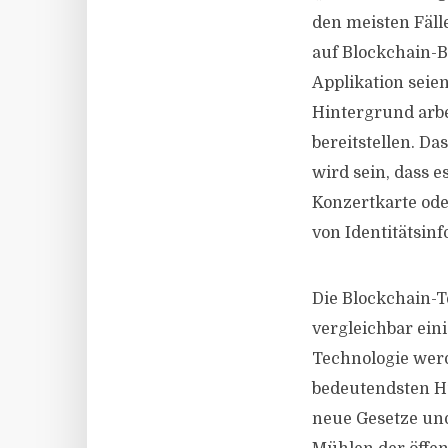
den meisten Fäll
auf Blockchain-B
Applikation seie
Hintergrund arb
bereitstellen. 
wird sein, dass 
Konzertkarte ode
von Identitätsin
Die Blockchain-T
vergleichbar ein
Technologie werd
bedeutendsten Hü
neue Gesetze und