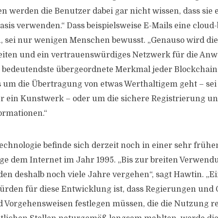
en werden die Benutzer dabei gar nicht wissen, dass si
asis verwenden.“ Dass beispielsweise E-Mails eine cloud-
n, sei nur wenigen Menschen bewusst. „Genauso wird di
eiten und ein vertrauenswürdiges Netzwerk für die A
Das bedeutendste übergeordnete Merkmal jeder Blockch
es um die Übertragung von etwas Werthaltigem geht – sei 
r ein Kunstwerk – oder um die sichere Registrierung u
formationen.“
echnologie befinde sich derzeit noch in einer sehr frühe
ige dem Internet im Jahr 1995. „Bis zur breiten Verwend
en deshalb noch viele Jahre vergehen“, sagt Hawtin. „Ei
rden für diese Entwicklung ist, dass Regierungen und 
 Vorgehensweisen festlegen müssen, die die Nutzung reg