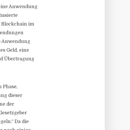
e eine Anwendung
basierte
e Blockchain im
nwendungen
ain-Anwendung
es Geld, eine
nd Übertragung
n Phase,
ung dieser
ne der
Gesetzgeber
eln.“ Da die