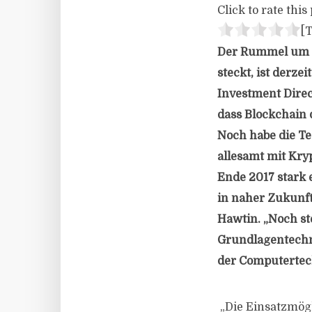
Click to rate this 
[T
Der Rummel um d
steckt, ist derze
Investment Dire
dass Blockchain 
Noch habe die Te
allesamt mit Kry
Ende 2017 stark 
in naher Zukunft 
Hawtin. „Noch st
Grundlagentechn
der Computertech
„Die Einsatzmögl