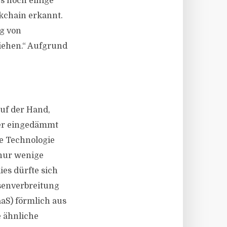
s noch einige
ckchain erkannt.
ng von
ziehen.“ Aufgrund
auf der Hand,
der eingedämmt
se Technologie
 nur wenige
ies dürfte sich
senverbreitung
aaS) förmlich aus
e ähnliche