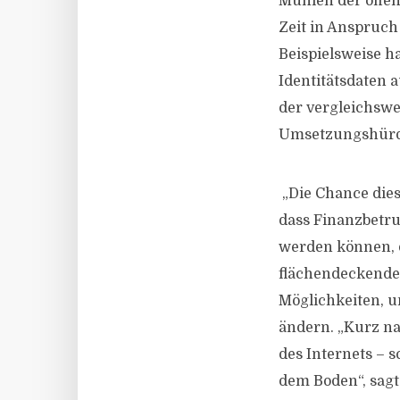
Mühlen der öffen
Zeit in Anspruch
Beispielsweise h
Identitätsdaten 
der vergleichswei
Umsetzungshürd
„Die Chance diese
dass Finanzbetr
werden können, d
flächendeckender
Möglichkeiten, u
ändern. „Kurz na
des Internets – s
dem Boden“, sagt 