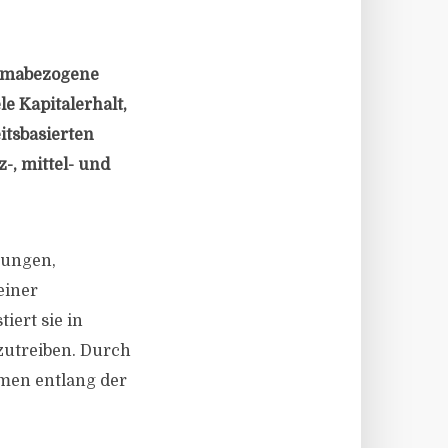
limabezogene
e Kapitalerhalt,
itsbasierten
-, mittel- und
ösungen,
einer
iert sie in
zutreiben. Durch
hmen entlang der