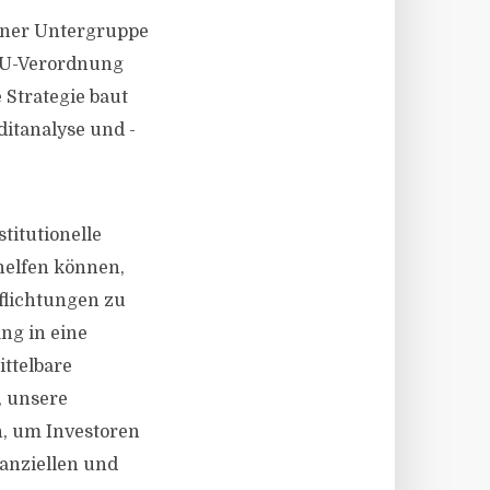
einer Untergruppe
EU-Verordnung
 Strategie baut
itanalyse und -
stitutionelle
elfen können,
flichtungen zu
ng in eine
ttelbare
, unsere
n, um Investoren
nanziellen und