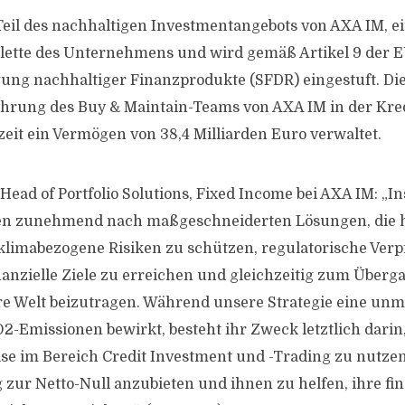
t Teil des nachhaltigen Investmentangebots von AXA IM, 
lette des Unternehmens und wird gemäß Artikel 9 der 
gung nachhaltiger Finanzprodukte (SFDR) eingestuft. Die
ahrung des Buy & Maintain-Teams von AXA IM in der Kred
zeit ein Vermögen von 38,4 Milliarden Euro verwaltet.
, Head of Portfolio Solutions, Fixed Income bei AXA IM: „In
en zunehmend nach maßgeschneiderten Lösungen, die h
 klimabezogene Risiken zu schützen, regulatorische Verp
nanzielle Ziele zu erreichen und gleichzeitig zum Überga
e Welt beizutragen. Während unsere Strategie eine unmi
2-Emissionen bewirkt, besteht ihr Zweck letztlich darin
se im Bereich Credit Investment und -Trading zu nutze
 zur Netto-Null anzubieten und ihnen zu helfen, ihre fi