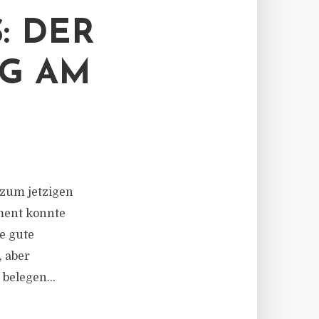
: DER
NG AM
 zum jetzigen
ment konnte
e gute
, aber
belegen...